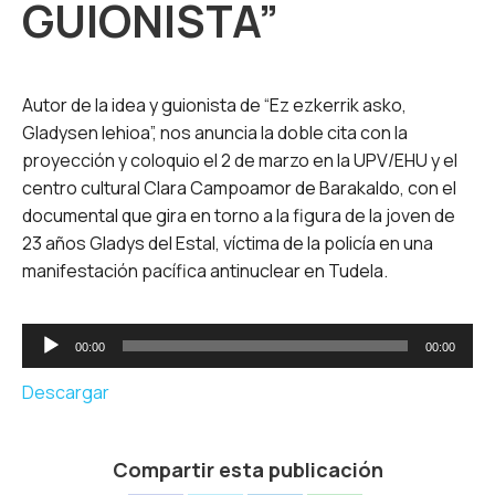
GUIONISTA”
Autor de la idea y guionista de “Ez ezkerrik asko,
Gladysen lehioa”, nos anuncia la doble cita con la
proyección y coloquio el 2 de marzo en la UPV/EHU y el
centro cultural Clara Campoamor de Barakaldo, con el
documental que gira en torno a la figura de la joven de
23 años Gladys del Estal, víctima de la policía en una
manifestación pacífica antinuclear en Tudela.
Reproductor
00:00
00:00
de
audio
Descargar
Compartir esta publicación