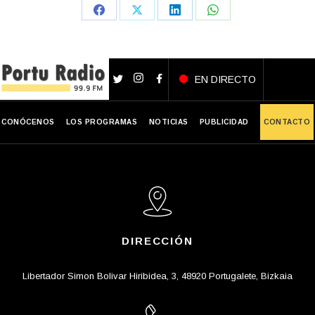
Share
Share
Share
Share
on
on
on
on
Facebook
X
LinkedIn
WhatsApp
EN DIRECTO
CONÓCENOS
LOS PROGRAMAS
NOTICIAS
PUBLICIDAD
CONTACTO
DIRECCIÓN
Libertador Simon Bolivar Hiribidea, 3, 48920 Portugalete, Bizkaia