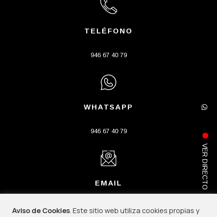
TELÉFONO
946 67 40 79
WHATSAPP
946 67 40 79
VER DIRECTO
EMAIL
info@porturadio.org
Aviso de Cookies
. Este sitio web utiliza cookies propias y