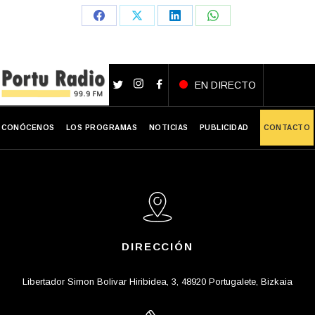
Share
Share
Share
Share
on
on
on
on
Facebook
X
LinkedIn
WhatsApp
EN DIRECTO
CONÓCENOS
LOS PROGRAMAS
NOTICIAS
PUBLICIDAD
CONTACTO
DIRECCIÓN
Libertador Simon Bolivar Hiribidea, 3, 48920 Portugalete, Bizkaia