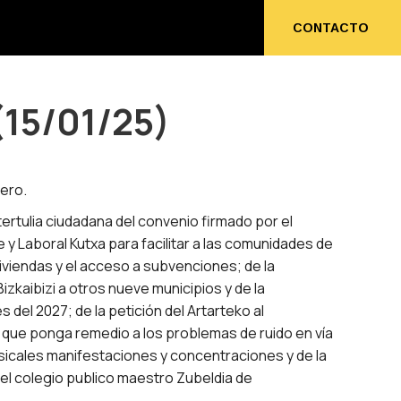
ENOS
CONTACTO
CONTACTO
(15/01/25)
nero.
rtulia ciudadana del convenio firmado por el
y Laboral Kutxa para facilitar a las comunidades de
viviendas y el acceso a subvenciones; de la
Bizkaibizi a otros nueve municipios y de la
s del 2027; de la petición del Artarteko al
 que ponga remedio a los problemas de ruido en vía
icales manifestaciones y concentraciones y de la
el colegio publico maestro Zubeldia de