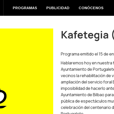
EN DIRECTO
PROGRAMAS
PUBLICIDAD
CONÓC
PROGRAMAS
PUBLICIDAD
CONÓCENOS
m
book
s
Kafetegia 
ow
Programa emitido el 15 de e
Hablaremos hoy en nuestra te
Ayuntamiento de Portugalete 
vecinos la rehabilitación de 
ampliación del servicio foral 
imposibilidad de hacerlo ante
Ayuntamiento de Bilbao para
pública de espectáculos mus
celebración del centenario d
Portugalete.