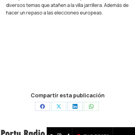
diversos temas que atañen a la villa jarrillera. Además de
hacer un repaso a las elecciones europeas.
Compartir esta publicación
Share
Share
Share
Share
on
on
on
on
Facebook
X
LinkedIn
WhatsApp