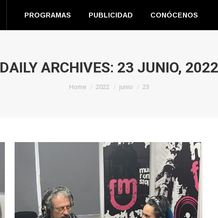
EN DIRECTO
PROGRAMAS
PUBLICIDAD
CONÓC
PROGRAMAS
PUBLICIDAD
CONÓCENOS
m
book
s
DAILY ARCHIVES:
23 JUNIO, 202
You are here:
ow
Home
2022
junio
23