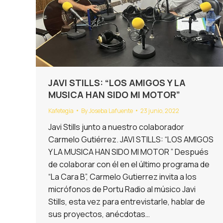
JAVI STILLS: “LOS AMIGOS Y LA
MUSICA HAN SIDO MI MOTOR”
Kafetegia
By
Joseba Lafuente
23 junio, 2022
Javi Stills junto a nuestro colaborador
Carmelo Gutiérrez. JAVI STILLS: “LOS AMIGOS
Y LA MUSICA HAN SIDO MI MOTOR ” Después
de colaborar con él en el último programa de
“La Cara B”, Carmelo Gutierrez invita a los
micrófonos de Portu Radio al músico Javi
Stills, esta vez para entrevistarle, hablar de
sus proyectos, anécdotas…