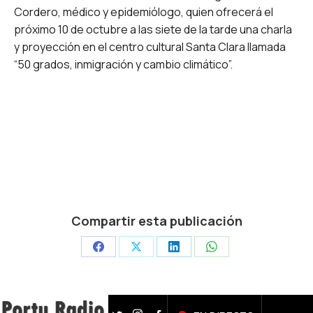
Cordero, médico y epidemiólogo, quien ofrecerá el
próximo 10 de octubre a las siete de la tarde una charla
y proyección en el centro cultural Santa Clara llamada
“50 grados, inmigración y cambio climático”.
Compartir esta publicación
Share
Share
Share
Share
on
on
on
on
Facebook
X
LinkedIn
WhatsApp